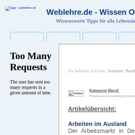
Weblehre.de - Wissen O
Wissenswerte Tipps für alle Lebensl
Beruf
Computer
Finanzen
Fre
Sie befinden sich hier:
Startseite
:
Beru
Kategorie Beruf:
Themen rund um Ausbildung, Studium, B
Artikelübersicht:
Arbeiten im Ausland
Der Arbeitsmarkt in Deu