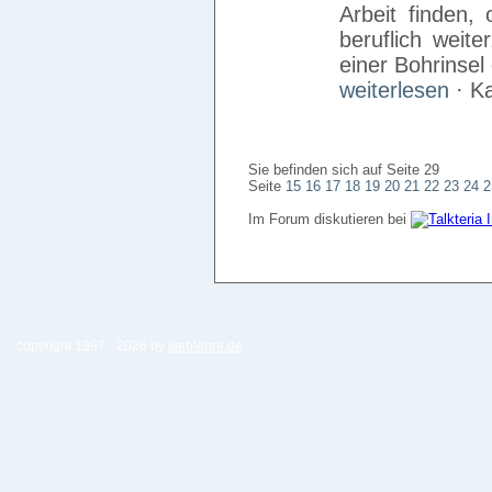
Arbeit finden,
beruflich weit
einer Bohrinsel
weiterlesen
· Ka
Sie befinden sich auf Seite 29
Seite
15
16
17
18
19
20
21
22
23
24
2
Im Forum diskutieren bei
copyright 1997 -
2026 by
weblehre.de