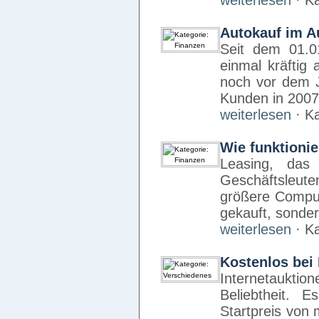
weiterlesen
· Ka
Autokauf im A
Seit dem 01.0
einmal kräftig
noch vor dem J
Kunden in 200
weiterlesen
· Ka
Wie funktionie
Leasing, das
Geschäftsleut
größere Comput
gekauft, sonde
weiterlesen
· Ka
Kostenlos bei
Internetaukti
Beliebtheit. 
Startpreis von 