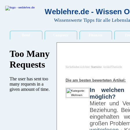
Weblehre.de - Wissen O
Wissenswerte Tipps für alle Lebensl
Beruf
Computer
Finanzen
Fre
Sie befinden sich hier:
Startseite
: ArtikelŸbersicht
Die am besten bewerteten Artikel:
In welchen 
möglich?
Mieter und Ve
Beziehung. Bei
eingehalten 
großen Proble