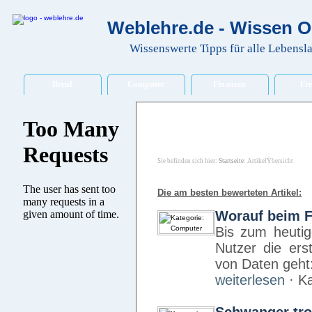
Weblehre.de - Wissen O
Wissenswerte Tipps für alle Lebensl
Beruf
Computer
Finanzen
Fre
Sie befinden sich hier:
Startseite
: ArtikelŸbersicht
Die am besten bewerteten Artikel:
Worauf beim F
Bis zum heutig
Nutzer die er
von Daten geht
weiterlesen
· Ka