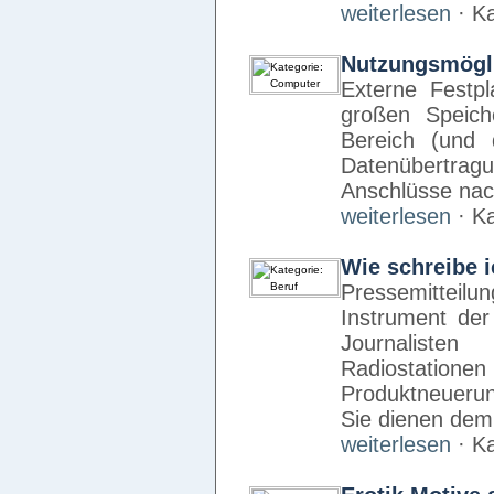
weiterlesen
· Ka
Nutzungsmögli
Externe Festpl
großen Speiche
Bereich (und 
Datenübertrag
Anschlüsse na
weiterlesen
· Ka
Wie schreibe i
Pressemitte
Instrument der 
Journalisten
Radiostatione
Produktneuerun
Sie dienen de
weiterlesen
· Ka