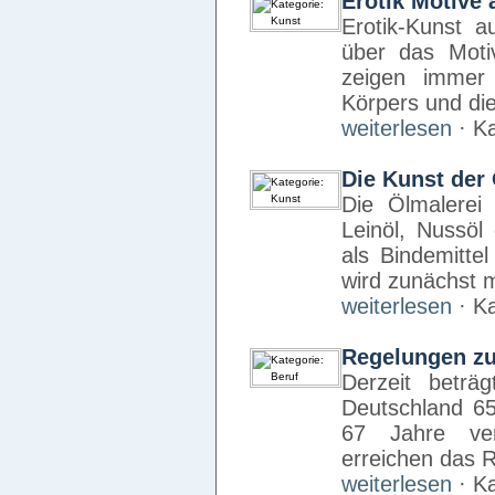
Erotik Motive 
Erotik-Kunst a
über das Motiv
zeigen immer 
Körpers und di
weiterlesen
· Ka
Die Kunst der
Die Ölmalerei
Leinöl, Nussöl
als Bindemitte
wird zunächst 
weiterlesen
· Ka
Regelungen zu 
Derzeit beträ
Deutschland 65
67 Jahre ver
erreichen das 
weiterlesen
· Ka