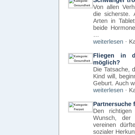
Schwanger trot
Von allen Verh
die sicherste.
Arten in Table
beide Hormone
…
weiterlesen
· Ka
Fliegen in 
möglich?
Die Tatsache, d
Kind will, begi
Geburt. Auch w
weiterlesen
· Ka
Partnersuche 
Den richtigen
Wunsch, der
vereinen dürft
sozialer Herkun