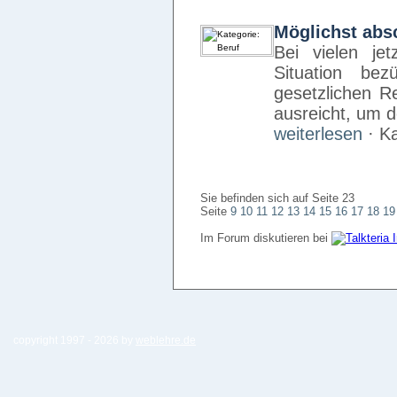
Möglichst abs
Bei vielen jet
Situation bez
gesetzlichen R
ausreicht, um 
weiterlesen
· Ka
Sie befinden sich auf Seite 23
Seite
9
10
11
12
13
14
15
16
17
18
19
Im Forum diskutieren bei
copyright 1997 -
2026 by
weblehre.de