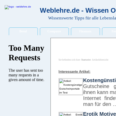
Weblehre.de - Wissen O
Wissenswerte Tipps für alle Lebensl
Beruf
Computer
Finanzen
Fre
Sie befinden sich hier:
Startseite
: Artikelübersicht
Interessante Artikel:
Kostengünsti
Gutscheine g
ihnen kann ma
Internet fin
man für den 
Erotik Motive