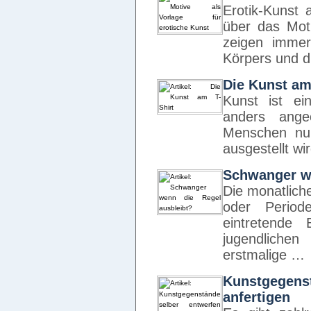
Erotik-Kunst 
über das Moti
zeigen immer
Körpers und d
Die Kunst am
Kunst ist ei
anders ange
Menschen nur
ausgestellt wi
Schwanger we
Die monatlich
oder Periode
eintretende
jugendliche
erstmalige …
Kunstgegen
anfertigen