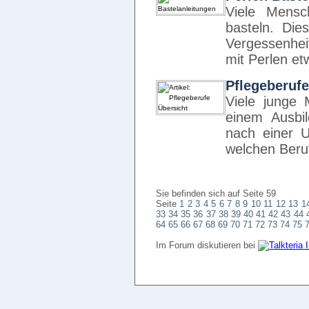
Viele Mensc
basteln. Die
Vergessenhei
mit Perlen e
Pflegeberufe
Viele junge
einem Ausbi
nach einer 
welchen Ber
Sie befinden sich auf Seite 59
Seite
1
2
3
4
5
6
7
8
9
10
11
12
13
1
33
34
35
36
37
38
39
40
41
42
43
44
64
65
66
67
68
69
70
71
72
73
74
75
Im Forum diskutieren bei