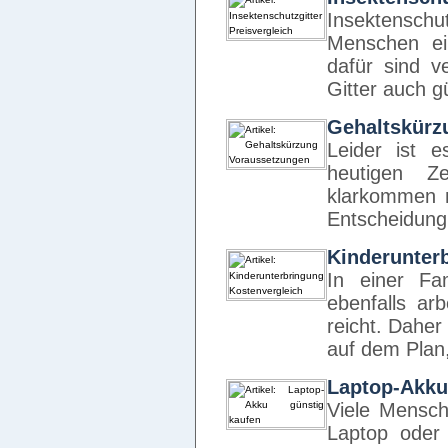
Insektenschu
Menschen ei
dafür sind v
Gitter auch 
Gehaltskürz
Leider ist 
heutigen Z
klarkommen m
Entscheidun
Kinderunter
In einer Fa
ebenfalls ar
reicht. Dahe
auf dem Plan
Laptop-Akku
Viele Mensch
Laptop oder