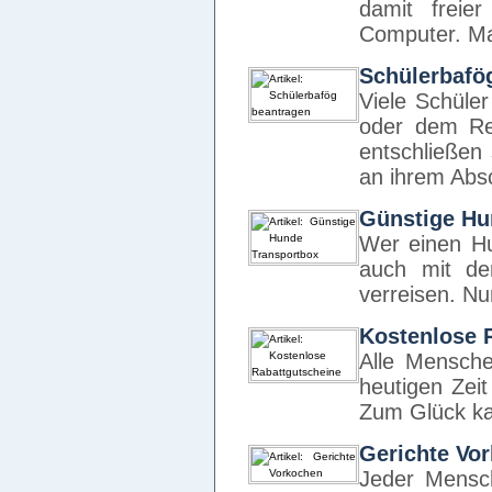
damit freie
Computer. Ma
Schülerbafö
Viele Schüle
oder dem Re
entschließen 
an ihrem Abs
Günstige Hu
Wer einen Hu
auch mit de
verreisen. N
Kostenlose 
Alle Mensche
heutigen Zei
Zum Glück k
Gerichte Vo
Jeder Mensc