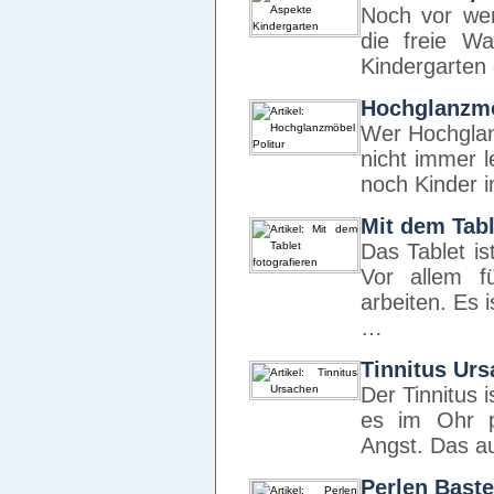
Noch vor wen
die freie W
Kindergarten 
Hochglanzmö
Wer Hochglan
nicht immer l
noch Kinder 
Mit dem Tabl
Das Tablet is
Vor allem f
arbeiten. Es 
…
Tinnitus Ur
Der Tinnitus
es im Ohr p
Angst. Das au
Perlen Baste