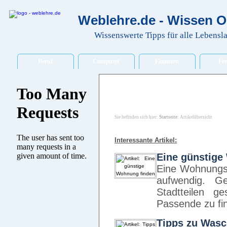
Weblehre.de - Wissen O
Wissenswerte Tipps für alle Lebensl
Beruf
Computer
Finanzen
Fre
Sie befinden sich hier:
Startseite
: Artikelübersicht
Interessante Artikel:
Eine günstige
Eine Wohnungss
aufwendig. G
Stadtteilen ge
Passende zu fi
Tipps zu Wasc