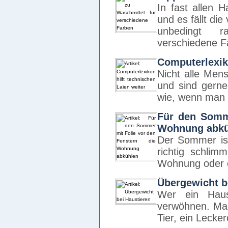
In fast allen 
und es fällt di
unbedingt r
verschiedene 
Computerlexiko
Nicht alle Men
und sind gerne
wie, wenn man 
Für den Somme
Wohnung abkü
Der Sommer ist
richtig schlim
Wohnung oder e
Übergewicht b
Wer ein Haus
verwöhnen. Ma
Tier, ein Lecke