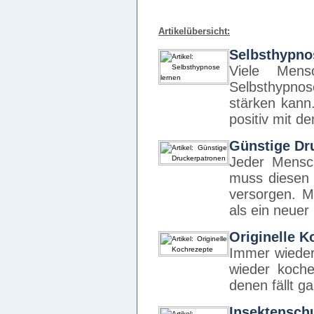
Artikelübersicht:
Selbsthypno
Viele Mens
Selbsthypnos
stärken kann
positiv mit 
Günstige Dr
Jeder Mensc
muss diesen 
versorgen. M
als ein neue
Originelle K
Immer wieder
wieder koche
denen fällt g
Insektenschu