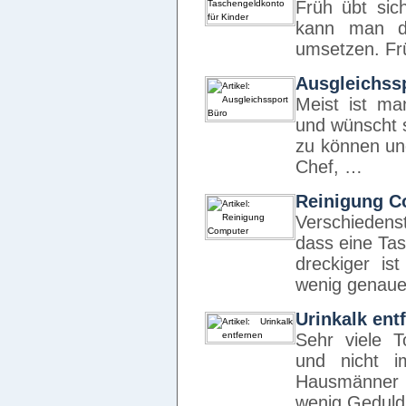
Früh übt sic
kann man di
umsetzen. Frü
Ausgleichss
Meist ist ma
und wünscht s
zu können un
Chef, …
Reinigung C
Verschieden
dass eine Tas
dreckiger is
wenig genaue
Urinkalk ent
Sehr viele T
und nicht 
Hausmänner d
wenig Geduld