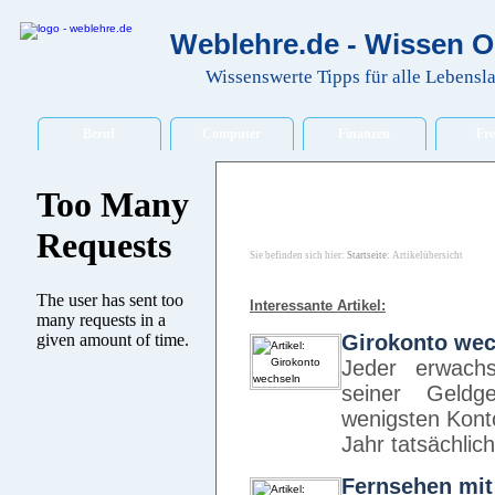
Weblehre.de - Wissen O
Wissenswerte Tipps für alle Lebensl
Beruf
Computer
Finanzen
Fre
Sie befinden sich hier:
Startseite
: Artikelübersicht
Interessante Artikel:
Girokonto wec
Jeder erwachs
seiner Geldg
wenigsten Kont
Jahr tatsächlich
Fernsehen mi