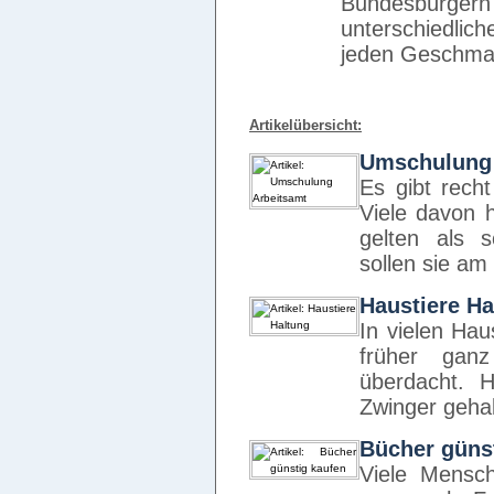
Bundesbürger
unterschiedlich
jeden Geschma
Artikelübersicht:
Umschulung 
Es gibt recht
Viele davon 
gelten als 
sollen sie a
Haustiere Ha
In vielen Hau
früher gan
überdacht. 
Zwinger geha
Bücher güns
Viele Mensc