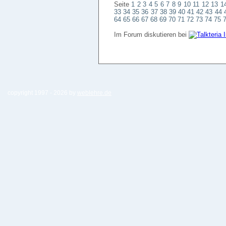
Seite
1
2
3
4
5
6
7
8
9
10
11
12
13
1
33
34
35
36
37
38
39
40
41
42
43
44
64
65
66
67
68
69
70
71
72
73
74
75
Im Forum diskutieren bei
copyright 1997 -
2026 by
weblehre.de