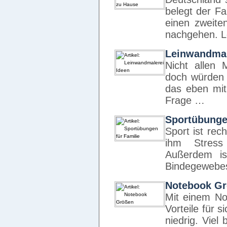
belegt der F
einen zweit
nachgehen. L
Leinwandmal
Nicht allen 
doch würden 
das eben mit
Frage …
Sportübungen
Sport ist rec
ihm Stress
Außerdem is
Bindegewebe
Notebook G
Mit einem No
Vorteile für s
niedrig. Viel