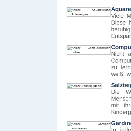
Aquare
Viele 
Diese 
beruh
Entspan
Comput
Nicht 
Compute
zu ler
weiß, 
Salztei
Die We
Mensch
mit ih
Kinderg
Gardin
In jed