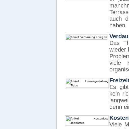
manchm
Terras
auch d
haben.
Verdau
Das Th
wieder 
Proble
viele 
organis
Freizei
Es gibt
kein ri
langwei
denn e
Kosten
Viele 