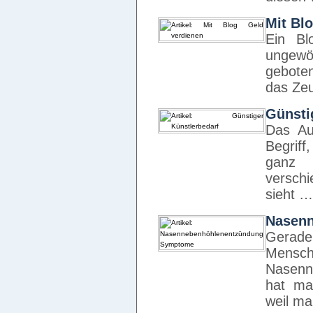
Mit Bl
Ein Bl
ungewö
gebote
das Ze
Günsti
Das Au
Begriff
ganz
verschi
sieht …
Nasen
Gerade 
Me
Nasenn
hat ma
weil ma