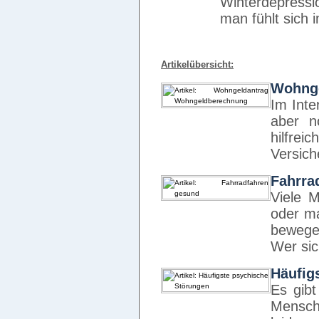
Winterdepressi
man fühlt sich
Artikelübersicht:
Wohnge
Im Inte
aber n
hilf
Versich
Fahrra
Viele M
oder m
bewege
Wer sic
Häufig
Es gibt
Mensch