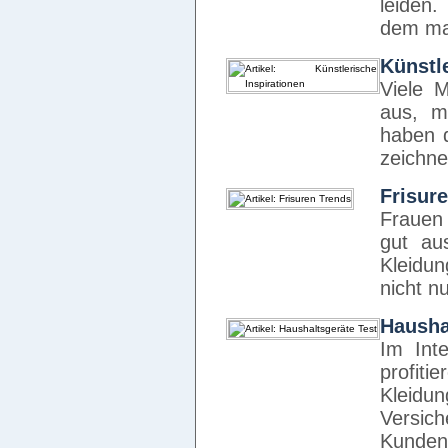
leiden.
dem ma
Künstl
Viele 
aus, m
haben 
zeichn
Frisur
Frauen
gut au
Kleidu
nicht n
Hausha
Im Int
profiti
Kleidu
Vers
Kunden