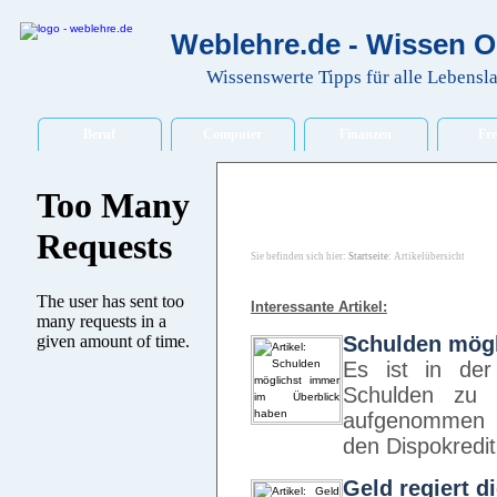
Weblehre.de - Wissen O
Wissenswerte Tipps für alle Lebensl
Beruf
Computer
Finanzen
Fre
Sie befinden sich hier:
Startseite
: Artikelübersicht
Interessante Artikel:
Schulden mögl
Es ist in der
Schulden zu 
aufgenommen h
den Dispokredi
Geld regiert d