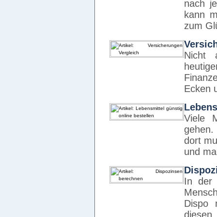
nach j
kann m
zum Glü
Versic
Nicht
heutig
Finanz
Ecken 
Lebens
Viele 
gehen.
dort mu
und ma
Dispoz
In der 
Mensch
Dispo 
diesen