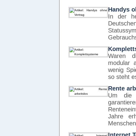
Handys o
In der he
Deutsche
Statussymb
Gebrauchs
Komplett
Waren d
modular a
wenig Spi
so steht 
Rente arb
Um die 
garant
Renteneint
Jahre erh
Menschen
Internet 