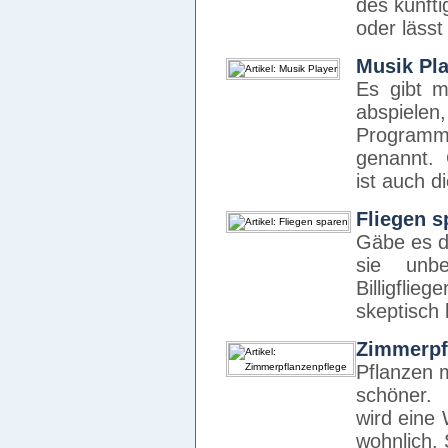
des künfti
oder läss
Musik Pl
Es gibt 
abspiel
Programme
genannt. 
ist auch d
Fliegen s
Gäbe es di
sie unb
Billigflie
skeptisch 
Zimmerpf
Pflanzen 
schöner.
wird eine 
wohnlich.