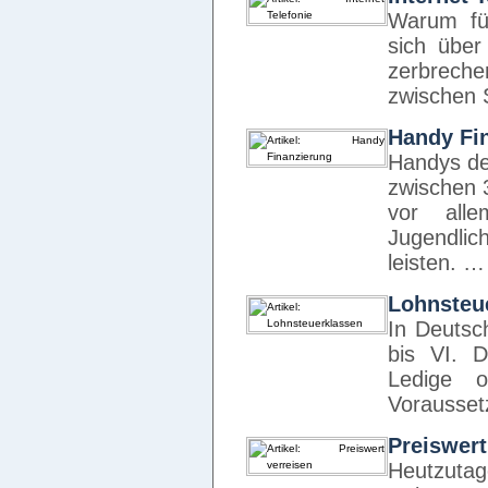
Warum fü
sich über
zerbrech
zwischen 
Handy Fi
Handys de
zwischen 
vor all
Jugendli
leisten. …
Lohnsteu
In Deutsc
bis VI. D
Ledige o
Vorausset
Preiswert
Heutzu