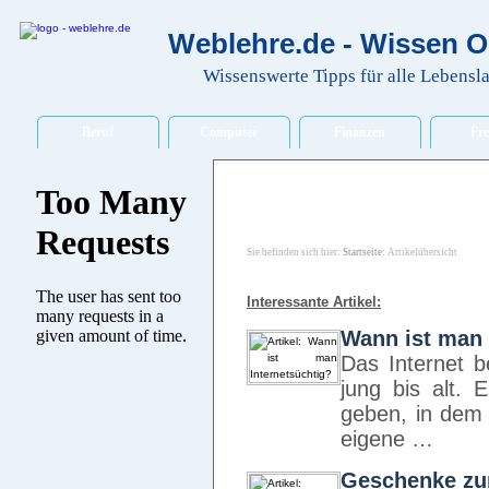
Weblehre.de - Wissen O
Wissenswerte Tipps für alle Lebensl
Beruf
Computer
Finanzen
Fre
Sie befinden sich hier:
Startseite
: Artikelübersicht
Interessante Artikel:
Wann ist man 
Das Internet 
jung bis alt.
geben, in dem 
eigene …
Geschenke zu