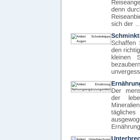
Reiseangeb
denn durc
Reiseanbi
sich der 
Schminkt
Schaffen 
den richti
kleinen 
bezauber
unvergess
Ernährun
Der mens
der lebe
Mineral
tägliches
ausgewo
Ernährung
Unterbre