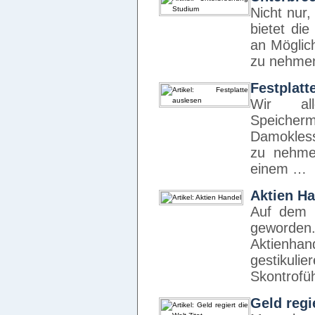
Nicht nur
bietet die
an Möglich
zu nehmen
Festplatt
Wir all
Speicherm
Damokless
zu nehmen
einem …
Aktien H
Auf dem F
geworde
Aktienhan
gestiku
Skontrofüh
Geld regie