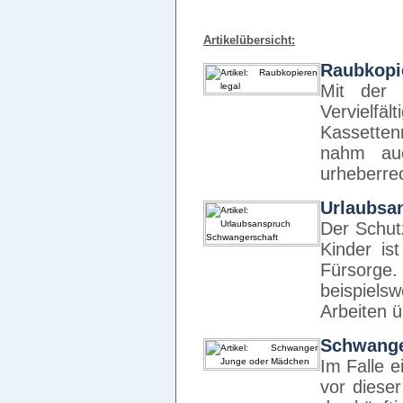
Artikelübersicht:
Raubkopie
Mit der 
Vervielfäl
Kassetten
nahm auc
urheberre
Urlaubsa
Der Schut
Kinder is
Fürsorge.
beispiel
Arbeiten 
Schwange
Im Falle e
vor diese