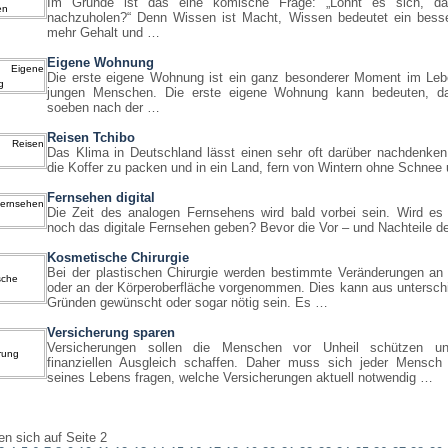
Im Grunde ist das eine komische Frage: „Lohnt es sich, da
nachzuholen?“ Denn Wissen ist Macht, Wissen bedeutet ein besse
mehr Gehalt und …
Eigene Wohnung
Die erste eigene Wohnung ist ein ganz besonderer Moment im Leb
jungen Menschen. Die erste eigene Wohnung kann bedeuten, 
soeben nach der …
Reisen Tchibo
Das Klima in Deutschland lässt einen sehr oft darüber nachdenken
die Koffer zu packen und in ein Land, fern von Wintern ohne Schnee
Fernsehen digital
Die Zeit des analogen Fernsehens wird bald vorbei sein. Wird es 
noch das digitale Fernsehen geben? Bevor die Vor – und Nachteile d
Kosmetische Chirurgie
Bei der plastischen Chirurgie werden bestimmte Veränderungen an
oder an der Körperoberfläche vorgenommen. Dies kann aus untersch
Gründen gewünscht oder sogar nötig sein. Es …
Versicherung sparen
Versicherungen sollen die Menschen vor Unheil schützen u
finanziellen Ausgleich schaffen. Daher muss sich jeder Mensch
seines Lebens fragen, welche Versicherungen aktuell notwendig …
en sich auf Seite 2