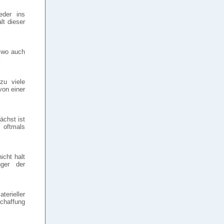
eder ins
lt dieser
 wo auch
…
zu viele
von einer
ächst ist
 oftmals
icht halt
ger der
erieller
schaffung