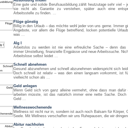
Ausbildung finden
Eine gute und solide Berufsausbildung zählt heutzutage sehr viel – j
sie nicht als Garantie zu verstehen, später auch eine entsp
Arbeitsstelle zu finden. …
Flüge günstig
Billig in den Urlaub – das möchte wohl jeder von uns gerne. Immer g
Angebote, vor allem die Flüge betreffend, locken potentielle Urlau
was …
Alg I
Arbeitslos zu werden ist nie eine erfreuliche Sache – denn das 
immer Umstellung, finanzielle Engpässe und neue Arbeitssuche. Nich
Arbeitslose selbst leidet …
Schnell abnehmen
Gesund abzunehmen und schnell abzunehmen widerspricht sich leide
Doch schnell ist relativ – was den einen langsam vorkommt, ist f
vielleicht schon als …
Geld anlegen
Wenn Geld sich von ganz alleine vermehrt, ohne dass man dafür g
arbeiten müsste, ist das natürlich immer eine nette Sache. Doch 
Geld …
Wellnesswochenende
Wellness ist nicht nur in, sondern ist auch noch Balsam für Körper, 
Seele. Mit Wellness verschaffen wir uns Ruhepausen, die wir dringe
Abitur nachholen