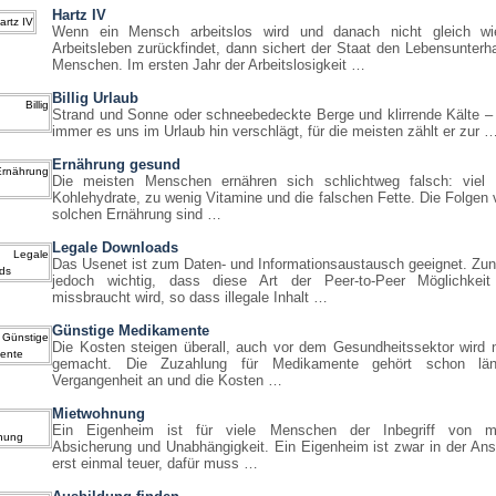
Hartz IV
Wenn ein Mensch arbeitslos wird und danach nicht gleich wi
Arbeitsleben zurückfindet, dann sichert der Staat den Lebensunterha
Menschen. Im ersten Jahr der Arbeitslosigkeit …
Billig Urlaub
Strand und Sonne oder schneebedeckte Berge und klirrende Kälte –
immer es uns im Urlaub hin verschlägt, für die meisten zählt er zur 
Ernährung gesund
Die meisten Menschen ernähren sich schlichtweg falsch: viel 
Kohlehydrate, zu wenig Vitamine und die falschen Fette. Die Folgen 
solchen Ernährung sind …
Legale Downloads
Das Usenet ist zum Daten- und Informationsaustausch geeignet. Zun
jedoch wichtig, dass diese Art der Peer-to-Peer Möglichkeit
missbraucht wird, so dass illegale Inhalt …
Günstige Medikamente
Die Kosten steigen überall, auch vor dem Gesundheitssektor wird n
gemacht. Die Zuzahlung für Medikamente gehört schon län
Vergangenheit an und die Kosten …
Mietwohnung
Ein Eigenheim ist für viele Menschen der Inbegriff von mat
Absicherung und Unabhängigkeit. Ein Eigenheim ist zwar in der An
erst einmal teuer, dafür muss …