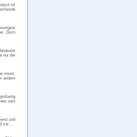
edoch ist
rechende
ünstigere
ber. Doch
bedeutet
t nur der
r meist.
ür andere
roßartig
wie sein
Geist und
nd zur …