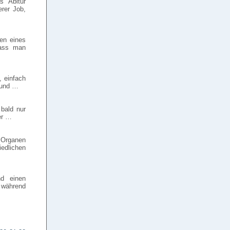
s Abitur
rer Job,
en eines
dass man
, einfach
 und …
bald nur
er …
 Organen
iedlichen
nd einen
 während