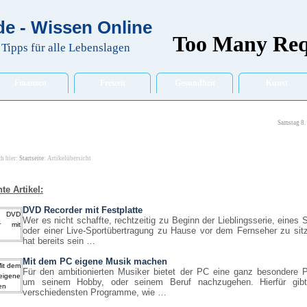
e - Wissen Online
Tipps für alle Lebenslagen
Finanzen
Freizeit
Gesundheit
Kunst
Samstag 8.
ch hier:
Startseite
: Artikelübersicht
te Artikel:
DVD Recorder mit Festplatte
Wer es nicht schaffte, rechtzeitig zu Beginn der Lieblingsserie, eines S
oder einer Live-Sportübertragung zu Hause vor dem Fernseher zu sit
hat bereits sein …
Mit dem PC eigene Musik machen
Für den ambitionierten Musiker bietet der PC eine ganz besondere P
um seinem Hobby, oder seinem Beruf nachzugehen. Hierfür gib
verschiedensten Programme, wie …