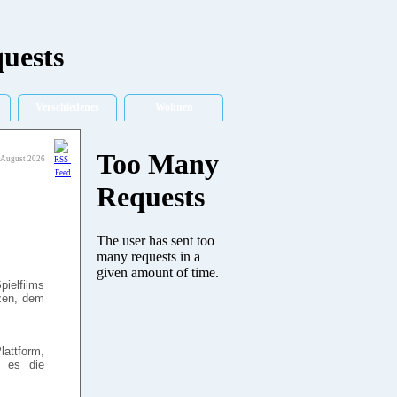
Verschiedenes
Wohnen
 August 2026
pielfilms
zen, dem
lattform,
t es die