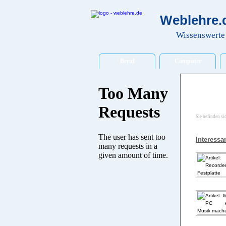
Weblehre.d
Wissenswerte 
Beruf
Computer
Sie befinden si
Interessan