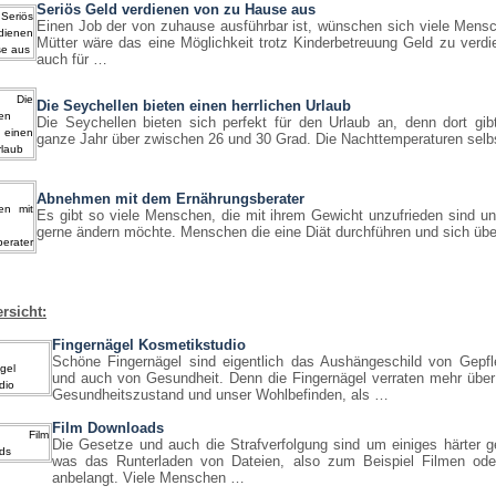
Seriös Geld verdienen von zu Hause aus
Einen Job der von zuhause ausführbar ist, wünschen sich viele Mens
Mütter wäre das eine Möglichkeit trotz Kinderbetreuung Geld zu verd
auch für …
Die Seychellen bieten einen herrlichen Urlaub
Die Seychellen bieten sich perfekt für den Urlaub an, denn dort gi
ganze Jahr über zwischen 26 und 30 Grad. Die Nachttemperaturen sel
Abnehmen mit dem Ernährungsberater
Es gibt so viele Menschen, die mit ihrem Gewicht unzufrieden sind u
gerne ändern möchte. Menschen die eine Diät durchführen und sich üb
rsicht:
Fingernägel Kosmetikstudio
Schöne Fingernägel sind eigentlich das Aushängeschild von Gepfle
und auch von Gesundheit. Denn die Fingernägel verraten mehr über
Gesundheitszustand und unser Wohlbefinden, als …
Film Downloads
Die Gesetze und auch die Strafverfolgung sind um einiges härter 
was das Runterladen von Dateien, also zum Beispiel Filmen ode
anbelangt. Viele Menschen …