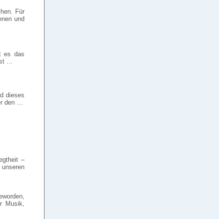
chen. Für
ienen und
bt es das
bst …
nd dieses
er den …
gtheit –
 unseren
geworden,
r Musik,