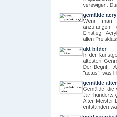
verewigen. Dur
gemälde acry
Wenn man si
anzufangen, 
Einstieg. Acr
allen Preiskl
akt bilder
In der Kunstge
ältesten Genr
Der Begriff "A
"actus", was 
gemälde alter
Gemälde, die 
Jahrhunderts 
Alter Meister 
entstanden w
gold verarbei