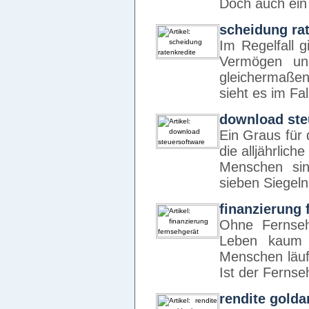
Doch auch ei
scheidung rat
Im Regelfall g
Vermögen un
gleichermaße
sieht es im Fa
download ste
Ein Graus für 
die alljährlich
Menschen sin
sieben Siegel
finanzierung 
Ohne Fernse
Leben kaum 
Menschen läuf
Ist der Ferns
rendite golda