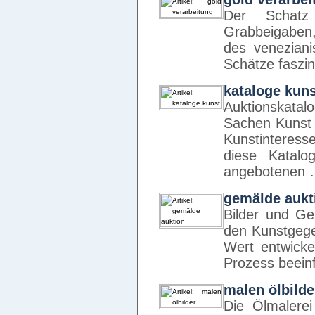
Der Schatz
Grabbeigaben,
des venezian
Schätze faszi
kataloge kuns
Auktionskatal
Sachen Kunst 
Kunstinteress
diese Katal
angebotenen
gemälde aukt
Bilder und G
den Kunstgege
Wert entwicke
Prozess beeinf
malen ölbilde
Die Ölmalerei