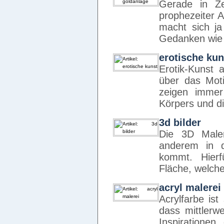
Gerade in Ze
prophezeiter A
macht sich ja
Gedanken wie 
erotische kun
Erotik-Kunst 
über das Moti
zeigen immer
Körpers und di
3d bilder
Die 3D Maler
anderem in 
kommt. Hierf
Fläche, welch
acryl malerei
Acrylfarbe ist
dass mittlerwe
Inspiratione