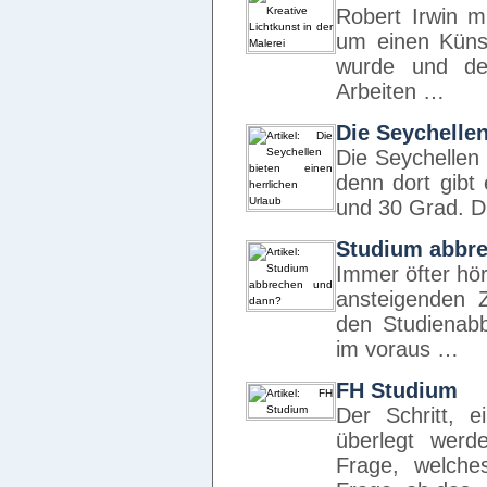
Robert Irwin 
um einen Künst
wurde und de
Arbeiten …
Die Seychellen
Die Seychellen 
denn dort gibt
und 30 Grad. D
Studium abbr
Immer öfter hör
ansteigenden Z
den Studienabb
im voraus …
FH Studium
Der Schritt, e
überlegt werd
Frage, welche