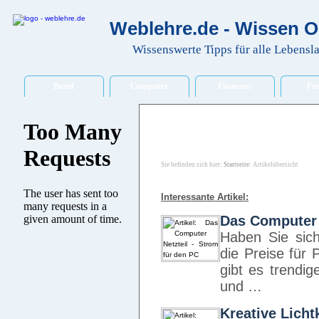
Weblehre.de - Wissen O
Wissenswerte Tipps für alle Lebensl
Beruf
Computer
Finanzen
Fre
Sie befinden sich hier:
Startseite
: Artikelübersicht
Interessante Artikel:
Das Computer 
Haben Sie sic
die Preise für
gibt es trendi
und …
Kreative Licht