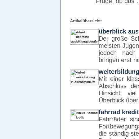
Frage, ob das
Artikelübersicht:
überblick au
Der große Schr
meisten Jugen
jedoch nach 
bringen erst 
weiterbildun
Mit einer kla
Abschluss der
Hinsicht vie
Überblick über
fahrrad kredit
Fahrräder si
Fortbewegungsm
die ständig st