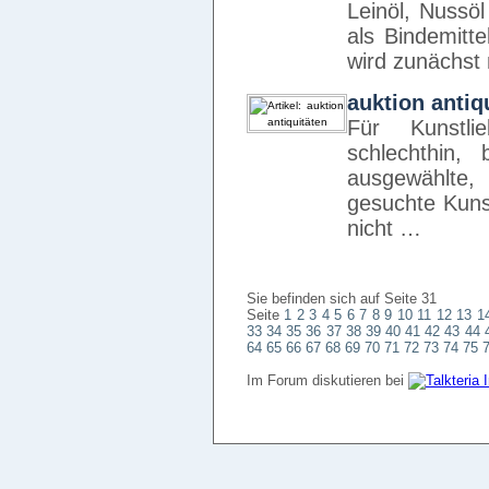
Leinöl, Nussö
als Bindemitt
wird zunächst
auktion antiq
Für Kunstli
schlechthin,
ausgewählte,
gesuchte Kun
nicht …
Sie befinden sich auf Seite 31
Seite
1
2
3
4
5
6
7
8
9
10
11
12
13
1
33
34
35
36
37
38
39
40
41
42
43
44
64
65
66
67
68
69
70
71
72
73
74
75
Im Forum diskutieren bei