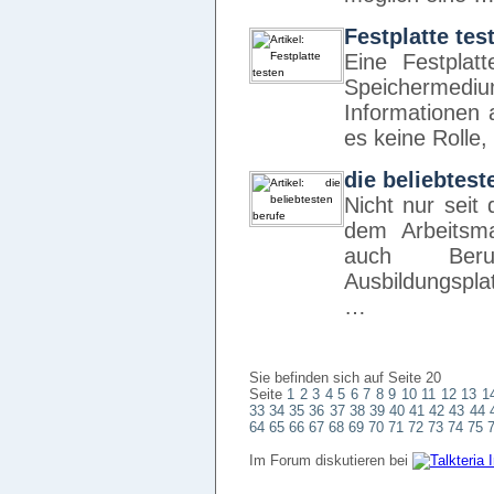
Festplatte tes
Eine Festplat
Speichermedi
Informationen 
es keine Rolle
die beliebtest
Nicht nur seit
dem Arbeitsm
auch Ber
Ausbildungspla
…
Sie befinden sich auf Seite 20
Seite
1
2
3
4
5
6
7
8
9
10
11
12
13
1
33
34
35
36
37
38
39
40
41
42
43
44
64
65
66
67
68
69
70
71
72
73
74
75
Im Forum diskutieren bei