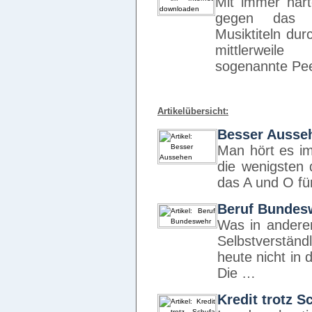
Mit immer härte
gegen das r
Musiktiteln dur
mittlerweile
sogenannte Pe
Artikelübersicht:
Besser Ausse
Man hört es im
die wenigsten 
das A und O fü
Beruf Bundes
Was in andere
Selbstverständl
heute nicht in
Die …
Kredit trotz S