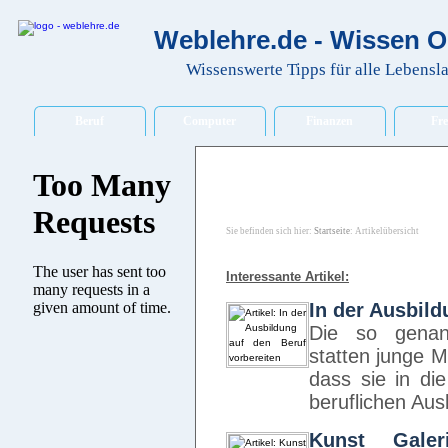
Weblehre.de - Wissen O
Wissenswerte Tipps für alle Lebensl
Beruf
Computer
Finanzen
Fre
Sie befinden sich hier:
Startseite
: Artikelübersicht
Interessante Artikel:
In der Ausbild
Die so genan
statten junge 
dass sie in di
beruflichen Au
Kunst Galer