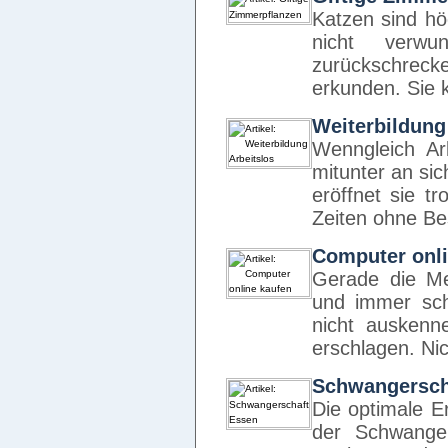
Katzen sind hö
nicht verwu
zurückschre
erkunden. Sie 
Weiterbildung
Wenngleich Arb
mitunter an sich
eröffnet sie 
Zeiten ohne Be
Computer onli
Gerade die Me
und immer sch
nicht auskenn
erschlagen. Ni
Schwangersch
Die optimale E
der Schwanger