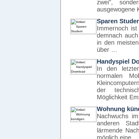
zwei", sond
ausgewogene K
Sparen Stude
Immernoch ist
demnach auch 
in den meisten
über …
Handyspiel D
In den letzt
normalen Mob
Kleincomputer
der technisc
Möglichkeit Em
Wohnung kün
Nachwuchs im 
anderen Stad
lärmende Nach
möglich eine 