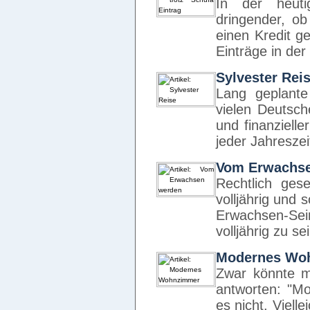
In der heut
dringender, ob
einen Kredit 
Einträge in de
Sylvester Rei
Lang geplante
vielen Deutsch
und finanziell
jeder Jahreszei
Vom Erwachs
Rechtlich ges
volljährig und
Erwachsen-Se
volljährig zu se
Modernes Wo
Zwar könnte m
antworten: "Mod
es nicht. Viell