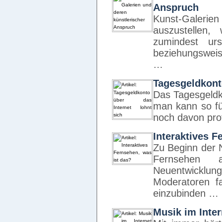
Anspruch
Kunst-Galerien
auszustellen,
zumindest urs
beziehungsweis
…
Tagesgeldkonto
Das Tagesgeldk
man kann so fü
noch davon prof
Interaktives F
Zu Beginn der 
Fernsehen 
Neuentwicklun
Moderatoren 
einzubinden …
Musik im Inte