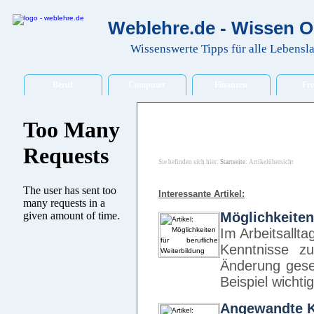
Weblehre.de - Wissen O
Wissenswerte Tipps für alle Lebensl
Beruf
Computer
Finanzen
Fre
Sie befinden sich hier:
Startseite
: Artikelübersicht
Interessante Artikel:
Möglichkeiten
Im Arbeitsallta
Kenntnisse zu
Änderung gese
Beispiel wicht
Angewandte 