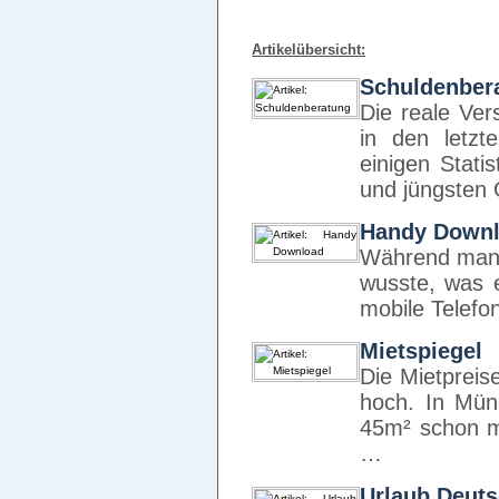
Artikelübersicht:
Schuldenber
Die reale Ver
in den letz
einigen Stati
und jüngsten 
Handy Down
Während man i
wusste, was e
mobile Telefo
Mietspiegel
Die Mietpreis
hoch. In Mün
45m² schon m
…
Urlaub Deut