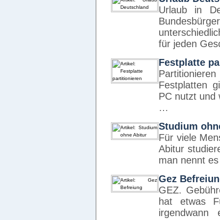
Urlaub in D
Bundesbürge
unterschiedli
für jeden Ge
Festplatte pa
Partitionier
Festplatten 
PC nutzt und 
…
Studium ohne
Für viele Men
Abitur studie
man nennt es
Gez Befreiu
GEZ. Gebühre
hat etwas F
irgendwann 