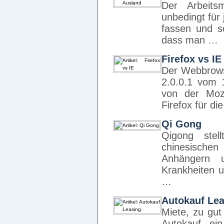
Der Arbeits
unbedingt für 
fassen und so
dass man …
Firefox vs IE
Der Webbrowse
2.0.0.1 vom
von der Mozi
Firefox für di
Qi Gong
Qigong stell
chinesischen
Anhängern u
Krankheiten u
…
Autokauf Le
Miete, zu gut
Autokauf, ei