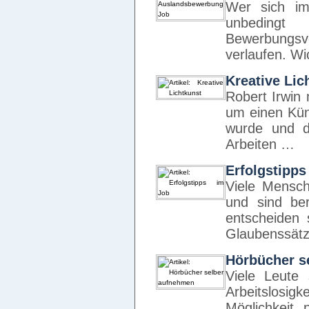
Wer sich i
unbeding
Bewerbungsve
verlaufen. Wic
Kreative Lic
Robert Irwin
um einen Küns
wurde und d
Arbeiten …
Erfolgstipps
Viele Mensc
und sind ber
entscheiden
Glaubenssätz
Hörbücher s
Viele Leute 
Arbeitslosi
Möglichkeit,