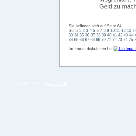
Geld zu mach
Sie befinden sich auf Seite 64
Seite
1
2
3
4
5
6
7
8
9
10
11
12
13
1
33
34
35
36
37
38
39
40
41
42
43
44
64
65
66
67
68
69
70
71
72
73
74
75
Im Forum diskutieren bei
copyright 1997 -
2026 by
weblehre.de