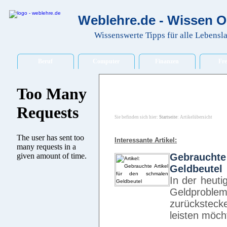
Weblehre.de - Wissen O
Wissenswerte Tipps für alle Lebensl
Beruf
Computer
Finanzen
Fre
Sie befinden sich hier:
Startseite
: Artikelübersicht
Interessante Artikel:
Gebrauch
Geldbeutel
In der heut
Geldproble
zurückstec
leisten möc