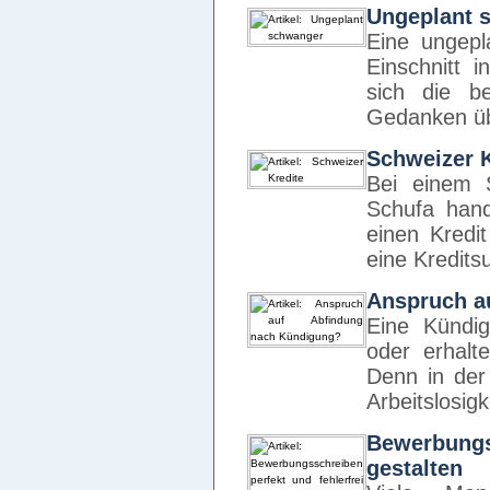
Ungeplant 
Eine ungepl
Einschnitt 
sich die be
Gedanken üb
Schweizer K
Bei einem 
Schufa hand
einen Kredi
eine Kredi
Anspruch a
Eine Kündig
oder erhalt
Denn in der
Arbeitslosig
Bewerbungs
gestalten