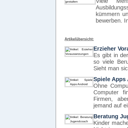
Viele Me
Ausbildungs
kümmern un
bewerben. In
Artikelübersicht:
Erzieher Vo
Es gibt in de
so viele Ber
Sieht man si
Spiele Apps
Ohne Compute
Computer fi
Firmen, ab
jemand auf e
Beratung Ju
Kinder mache