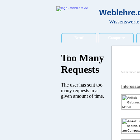
Weblehre.d
Wissenswerte 
Beruf
Computer
Sie befinden si
Interessan