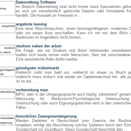
Datenrettung Software
Im Bereich Datenrettung sind nicht immer teure Spezialisten gefr
es sich um versehentlich gelöschte Dateien oder formatierte Fes
handelt. Die Auswahl an Freeware in …
angebote leasing
Eine neue Waschmaschine, einen leistungsfähigeren, modernen 
oder ein neues Auto anschaffen. Kann ich mir mit dem Blick 
Bankkonto im Augenblick nicht leisten, …
studium neben der arbeit
Die Frage, wie sie Studium und Beruf miteinander vereinbare
stellen sich heute immer mehr Menschen. Dies hat verschiedene
Eine wesentliche Rolle dürfte hierbei …
günstigster möbelmarkt
Vielleicht zieht man bald um, vielleicht ist etwas zu Bruch g
vielleicht muss einfach mal wieder ein Tapetenwechsel her: alle p
ist es bei …
vorbereitung mpu
MPU, oder in der Umgangssprache auch häufig „Idiotentest“ genannt
Abkürzung für: Medizinisch-Psychologische Untersuchung
Untersuchung oder auch Eignungsgutachten wird in den unterschie
Fällen …
Immobilien Zwangsversteigerung
Werden Darlehen in Deutschland zum Zwecke der Baufinan
vergeben, erfolgt die Absicherung solcher Darlehen durch den Eint
Grundschuld ins Grundbuch. Diese Grundschuld berechtigt den …