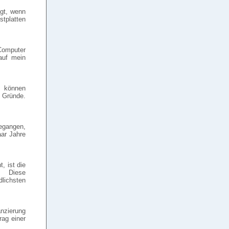
agt, wenn
tplatten
Computer
auf mein
n können
 Gründe.
egangen,
aar Jahre
, ist die
. Diese
dlichsten
zierung
rag einer