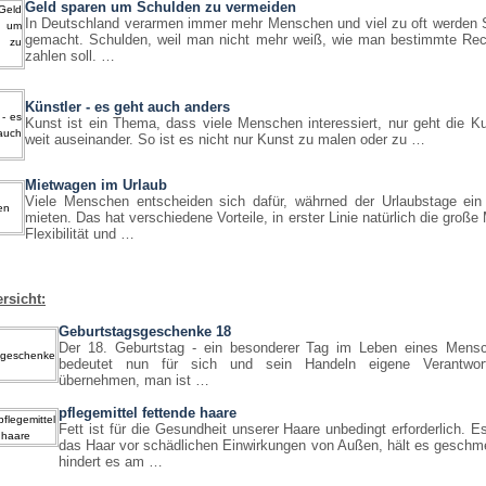
Geld sparen um Schulden zu vermeiden
In Deutschland verarmen immer mehr Menschen und viel zu oft werden 
gemacht. Schulden, weil man nicht mehr weiß, wie man bestimmte Re
zahlen soll. …
Künstler - es geht auch anders
Kunst ist ein Thema, dass viele Menschen interessiert, nur geht die K
weit auseinander. So ist es nicht nur Kunst zu malen oder zu …
Mietwagen im Urlaub
Viele Menschen entscheiden sich dafür, währned der Urlaubstage ein
mieten. Das hat verschiedene Vorteile, in erster Linie natürlich die große M
Flexibilität und …
rsicht:
Geburtstagsgeschenke 18
Der 18. Geburtstag - ein besonderer Tag im Leben eines Mens
bedeutet nun für sich und sein Handeln eigene Verantwor
übernehmen, man ist …
pflegemittel fettende haare
Fett ist für die Gesundheit unserer Haare unbedingt erforderlich. E
das Haar vor schädlichen Einwirkungen von Außen, hält es geschm
hindert es am …