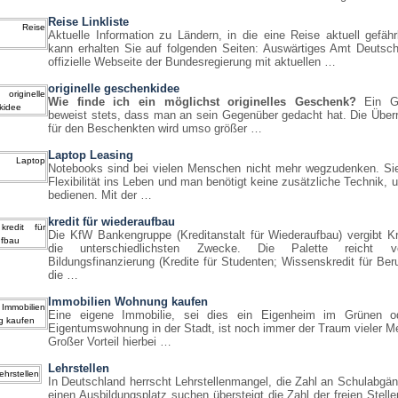
Reise Linkliste
Aktuelle Information zu Ländern, in die eine Reise aktuell gefähr
kann erhalten Sie auf folgenden Seiten: Auswärtiges Amt Deutsch
offizielle Webseite der Bundesregierung mit aktuellen …
originelle geschenkidee
Wie finde ich ein möglichst originelles Geschenk?
Ein G
beweist stets, dass man an sein Gegenüber gedacht hat. Die Über
für den Beschenkten wird umso größer …
Laptop Leasing
Notebooks sind bei vielen Menschen nicht mehr wegzudenken. Sie
Flexibilität ins Leben und man benötigt keine zusätzliche Technik, 
bedienen. Mit der …
kredit für wiederaufbau
Die KfW Bankengruppe (Kreditanstalt für Wiederaufbau) vergibt Kr
die unterschiedlichsten Zwecke. Die Palette reicht 
Bildungsfinanzierung (Kredite für Studenten; Wissenskredit für Beru
die …
Immobilien Wohnung kaufen
Eine eigene Immobilie, sei dies ein Eigenheim im Grünen o
Eigentumswohnung in der Stadt, ist noch immer der Traum vieler 
Großer Vorteil hierbei …
Lehrstellen
In Deutschland herrscht Lehrstellenmangel, die Zahl an Schulabgän
einen Ausbildungsplatz suchen übersteigt die Zahl der freien Stell