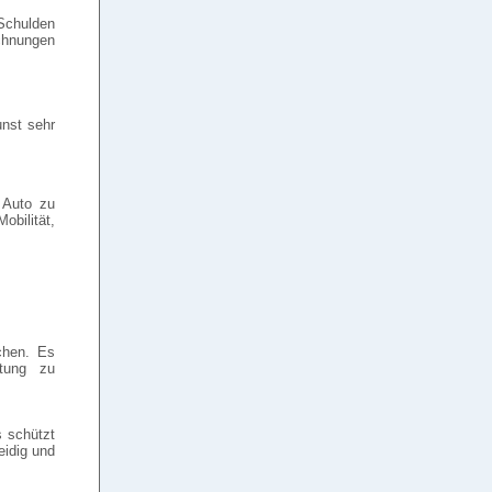
Schulden
chnungen
unst sehr
 Auto zu
obilität,
chen. Es
tung zu
s schützt
eidig und