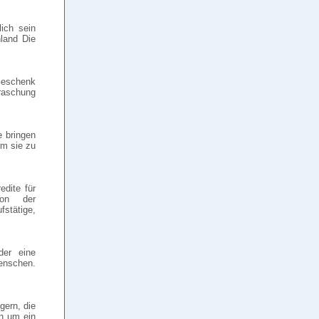
lich sein
land Die
eschenk
raschung
 bringen
um sie zu
edite für
von der
fstätige,
der eine
Menschen.
gern, die
en um ein